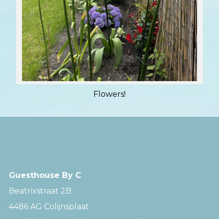
Flowers!
Guesthouse By C
Beatrixstraat 2B
4486 AG Colijnsplaat