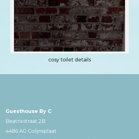
cosy toilet details
Guesthouse By C
Beatrixstraat 2B
4486 AG Colijnsplaat